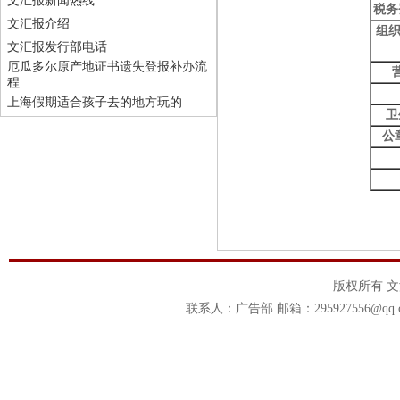
文汇报新闻热线
税务
文汇报介绍
组
文汇报发行部电话
厄瓜多尔原产地证书遗失登报补办流
程
上海假期适合孩子去的地方玩的
卫
公
版权所有 
联系人：广告部 邮箱：295927556@qq.